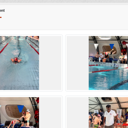
ent
T