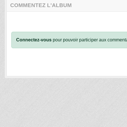
COMMENTEZ L'ALBUM
Connectez-vous
pour pouvoir participer aux commenta