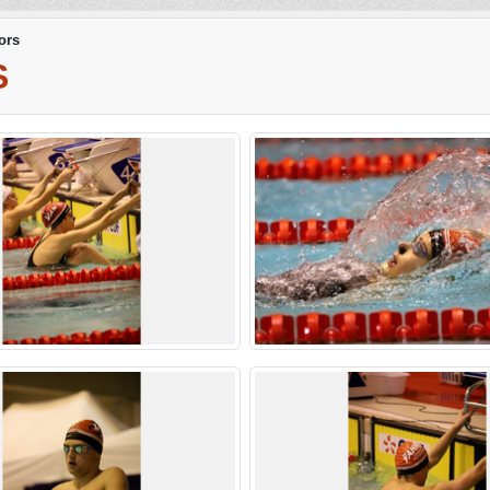
ors
S