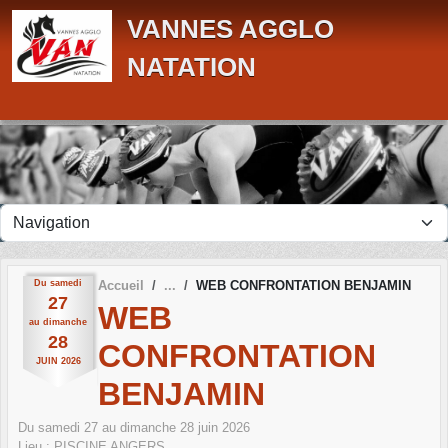
Panneau de gestion des cookies
VANNES AGGLO
NATATION
Du
samedi
Accueil
WEB CONFRONTATION BENJAMIN
27
WEB
au
dimanche
28
CONFRONTATION
JUIN
2026
BENJAMIN
Du
samedi
27
au
dimanche
28
juin
2026
Lieu :
PISCINE
ANGERS