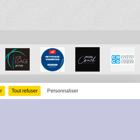
r
Tout refuser
Personnaliser
arte cookies
Gestion des cookies
s légales
Signaler un contenu inapproprié