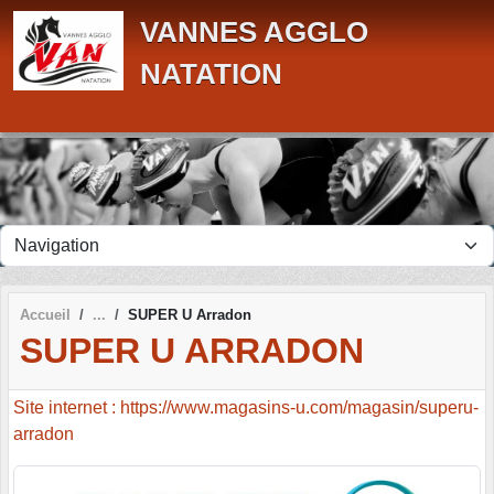
Panneau de gestion des cookies
VANNES AGGLO
NATATION
Accueil
SUPER U Arradon
SUPER U ARRADON
Site internet : https://www.magasins-u.com/magasin/superu-
arradon