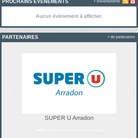
PROCHAINS ÉVÉNEMENTS
+ d'évènements
Aucun évènement à afficher.
PARTENAIRES
+ de partenaires
Précedent
Suiv
SUPER U Arradon