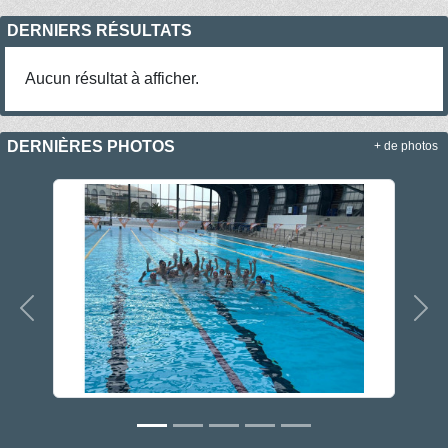
DERNIERS RÉSULTATS
Aucun résultat à afficher.
DERNIÈRES PHOTOS
+ de photos
Précedent
Sui