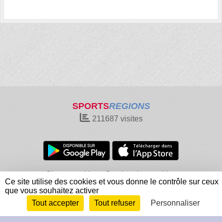
SPORTS
REGIONS
211687
visites
Charte cookies
Gestion des cookies
Ce site utilise des cookies et vous donne le contrôle sur ceux
Informations légales
Signaler un contenu inapproprié
que vous souhaitez activer
Tout accepter
Tout refuser
Personnaliser
Envie de participer ?
Connexion