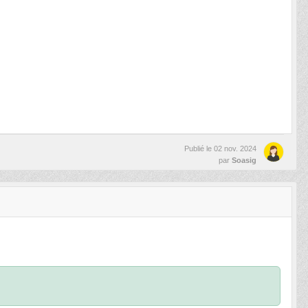
Publié le
02 nov. 2024
par
Soasig