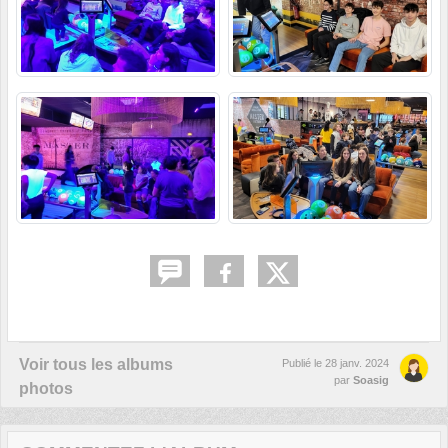
Voir tous les albums
Publié le
28 janv. 2024
par
Soasig
photos