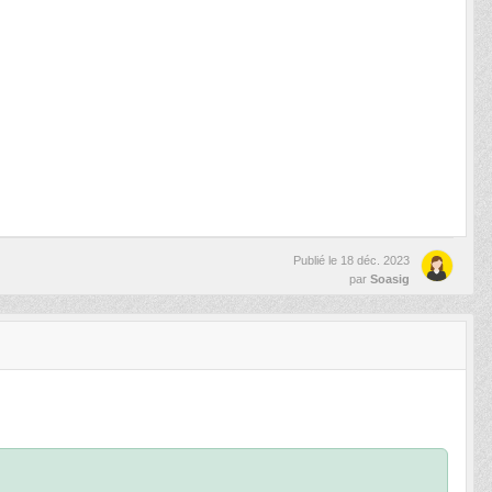
Publié le
18 déc. 2023
par
Soasig