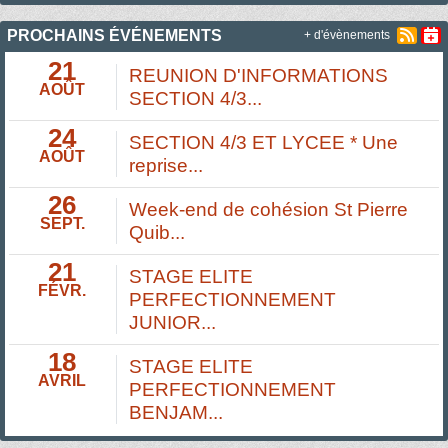
PROCHAINS ÉVÉNEMENTS
+ d'évènements
21
REUNION D'INFORMATIONS
AOÛT
SECTION 4/3...
24
SECTION 4/3 ET LYCEE * Une
AOÛT
reprise...
26
Week-end de cohésion St Pierre
SEPT.
Quib...
21
STAGE ELITE
FÉVR.
PERFECTIONNEMENT
JUNIOR...
18
STAGE ELITE
AVRIL
PERFECTIONNEMENT
BENJAM...