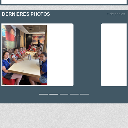
DERNIÈRES PHOTOS
+ de photos
Précedent
Sui