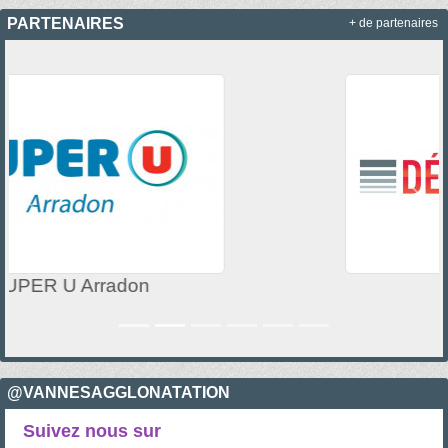
PARTENAIRES
+ de partenaires
Précedent
Suiv
DEPAN'Volets
@VANNESAGGLONATATION
Suivez nous sur