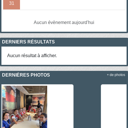
31
Aucun évènement aujourd'hui
DERNIERS RÉSULTATS
Aucun résultat à afficher.
DERNIÈRES PHOTOS
+ de photos
Précedent
Sui