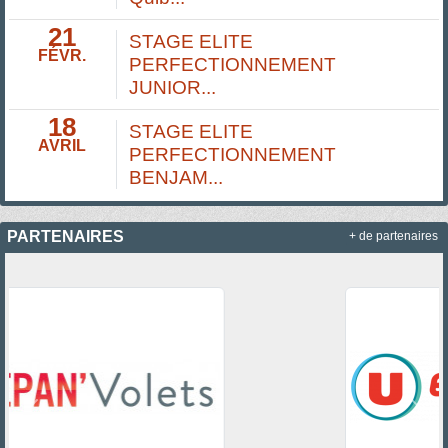
21
STAGE ELITE
FÉVR.
PERFECTIONNEMENT
JUNIOR...
18
STAGE ELITE
AVRIL
PERFECTIONNEMENT
BENJAM...
PARTENAIRES
+ de partenaires
Précedent
Suiv