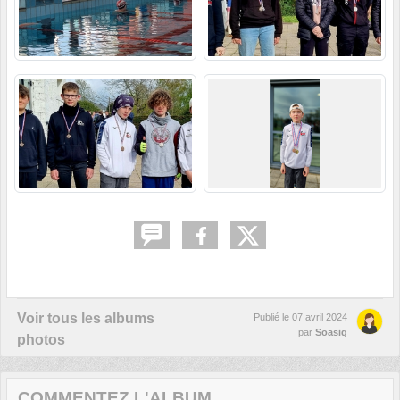
Voir tous les albums
Publié le
07 avril 2024
par
Soasig
photos
COMMENTEZ L'ALBUM