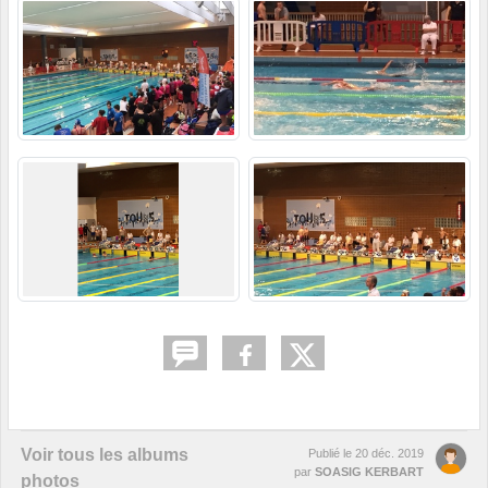
Voir tous les albums
Publié le
20 déc. 2019
par
SOASIG KERBART
photos