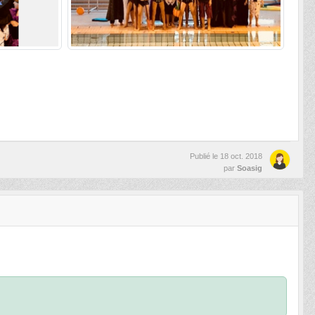
Publié le
18 oct. 2018
par
Soasig