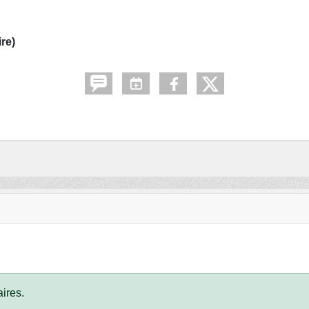
ire)
ires.