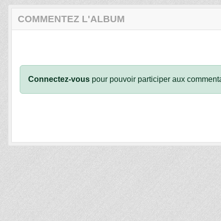
COMMENTEZ L'ALBUM
Connectez-vous
pour pouvoir participer aux commenta