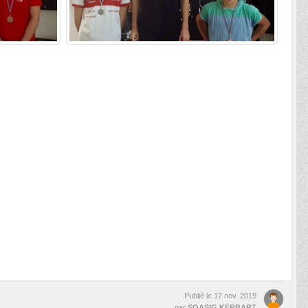
Publié le
17 nov. 2019
par
SOASIG KERBART