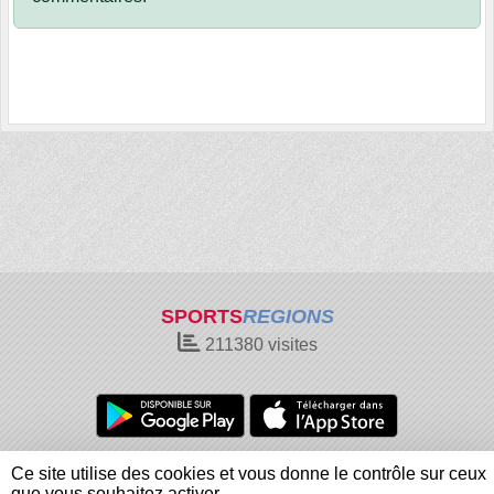
SPORTS
REGIONS
211380
visites
Charte cookies
Gestion des cookies
Ce site utilise des cookies et vous donne le contrôle sur ceux
Informations légales
Signaler un contenu inapproprié
que vous souhaitez activer