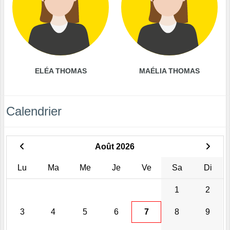
ELÉA THOMAS
MAÉLIA THOMAS
Calendrier
Août 2026
Lu
Ma
Me
Je
Ve
Sa
Di
1
2
3
4
5
6
7
8
9