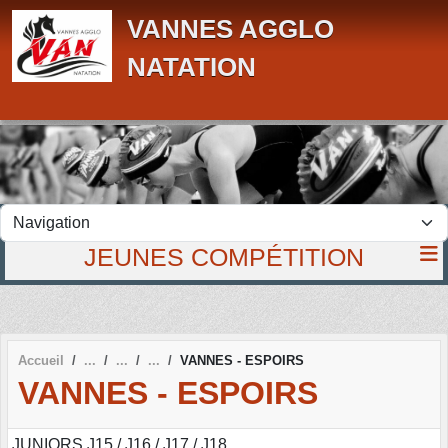
Panneau de gestion des cookies
VANNES AGGLO
NATATION
JEUNES COMPÉTITION
Accueil
VANNES - ESPOIRS
VANNES - ESPOIRS
JUNIORS J15 / J16 / J17 / J18