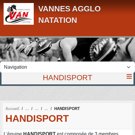
Panneau de gestion des cookies
VANNES AGGLO
NATATION
HANDISPORT
Accueil
HANDISPORT
HANDISPORT
L'équipe
HANDISPORT
est composée de 3 membres.