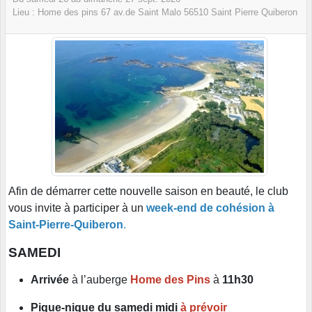
Lieu :
Home des pins 67 av.de Saint Malo
56510
Saint Pierre Quiberon
Afin de démarrer cette nouvelle saison en beauté, le club
vous invite à participer à un
week-end de cohésion à
Saint-Pierre-Quiberon
.
SAMEDI
Arrivée
à l’auberge
Home des Pins
à
11h30
Pique-nique du samedi midi
à prévoir