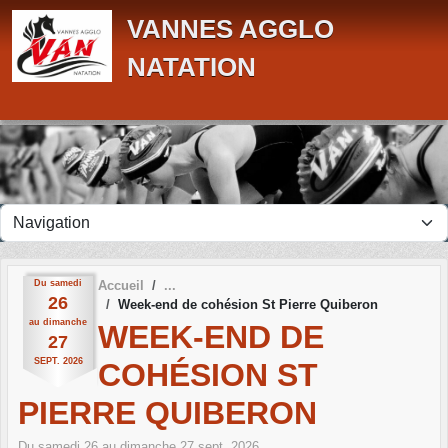
Panneau de gestion des cookies
VANNES AGGLO
NATATION
Du
samedi
Accueil
26
Week-end de cohésion St Pierre Quiberon
au
dimanche
WEEK-END DE
27
SEPT.
2026
COHÉSION ST
PIERRE QUIBERON
Du
samedi
26
au
dimanche
27
sept.
2026