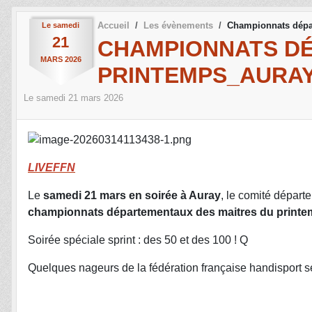
Accueil
Les évènements
Championnats dépa
Le
samedi
21
CHAMPIONNATS DÉ
MARS
2026
PRINTEMPS_AURA
Le
samedi
21
mars
2026
LIVEFFN
Le
samedi 21 mars en soirée à Auray
, le comité départ
championnats départementaux des maitres du print
Soirée spéciale sprint : des 50 et des 100 ! Q
Quelques nageurs de la fédération française handisport s