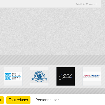
Publié le
30 nov. -1
r
Tout refuser
Personnaliser