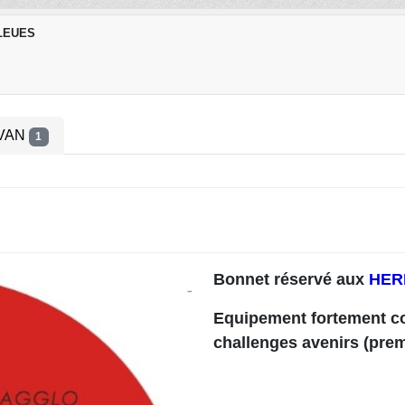
LEUES
 VAN
1
Bonnet réservé aux
HER
Equipement fortement con
challenges avenirs (pre