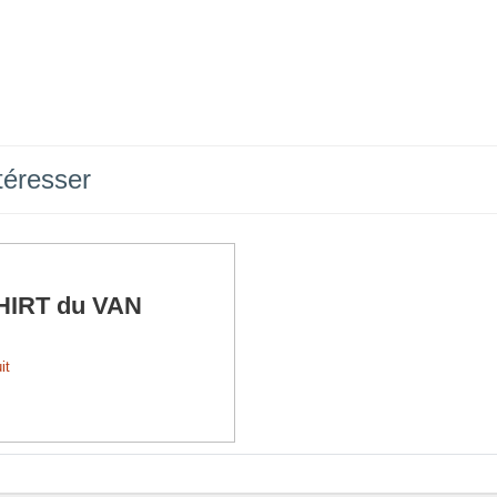
téresser
HIRT du VAN
it